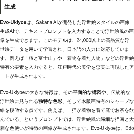
生成
Evo-Ukiyoe
は、Sakana AIが開発した浮世絵スタイルの画像
生成AIで、テキストプロンプトを入力することで浮世絵風の画
像を生成できます。このモデルは、24,000以上の高品質な浮
世絵データを用いて学習され、日本語の入力に対応していま
す。例えば「桜と富士山」や「着物を着た人物」などの浮世絵
特有の要素を入力すると、江戸時代の美学を忠実に再現したア
ートが生成されます。
Evo-Ukiyoeの大きな特徴は、その
平面的な構図
や、伝統的な
浮世絵に見られる
独特な色彩
、そして木版画特有のシャープな
線を模倣する点です。例えば、「猫が着物を着て庭でお茶を飲
んでいる」というプロンプトでは、浮世絵風の繊細な描写と大
胆な色使いが特徴の画像が生成されます。Evo-Ukiyoeは、Edo