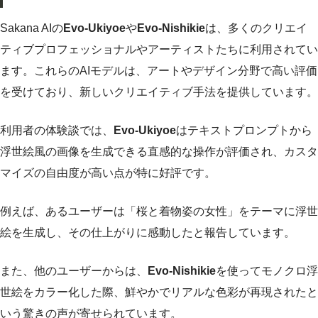
Sakana AIの
Evo-Ukiyoe
や
Evo-Nishikie
は、多くのクリエイ
ティブプロフェッショナルやアーティストたちに利用されてい
ます。これらのAIモデルは、アートやデザイン分野で高い評価
を受けており、新しいクリエイティブ手法を提供しています。
利用者の体験談では、
Evo-Ukiyoe
はテキストプロンプトから
浮世絵風の画像を生成できる直感的な操作が評価され、カスタ
マイズの自由度が高い点が特に好評です。
例えば、あるユーザーは「桜と着物姿の女性」をテーマに浮世
絵を生成し、その仕上がりに感動したと報告しています。
また、他のユーザーからは、
Evo-Nishikie
を使ってモノクロ浮
世絵をカラー化した際、鮮やかでリアルな色彩が再現されたと
いう驚きの声が寄せられています。